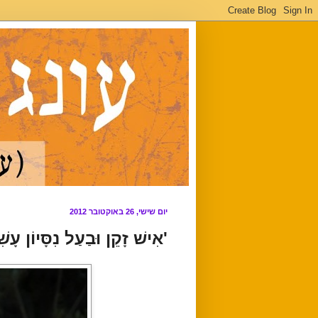
יום שישי, 26 באוקטובר 2012
'אִישׁ זָקֵן וּבַעַל נִסָּיו