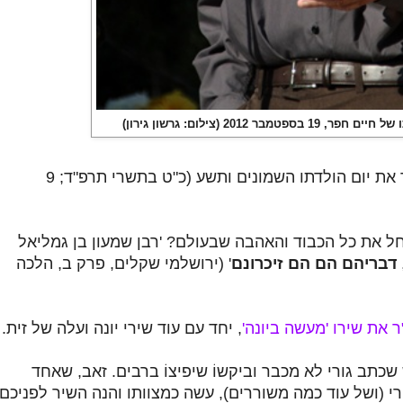
בספטמבר 2012 (צילום: גרשון גירון)
חגג לא מכבר את יום הולדתו השמונים ותשע (כ"ט בתשרי תרפ"ד; 9
חל את כל הכבוד והאהבה שבעולם? 'רבן שמעון בן גמליאל
דבריהם הם הם זיכרונם
' (ירושלמי שקלים, פרק ב, הלכה
ר את שירו 'מעשה ביונה'
, יחד עם עוד שירי יונה ועלה של זית.
כתב גורי לא מכבר וביקשוֹ שיפיצוֹ ברבים. זאב, שאחד
רי (ושל עוד כמה משוררים), עשה כמצוותו והנה השיר לפניכם.