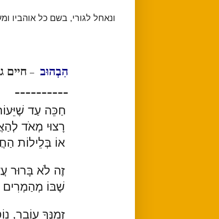
ונאחל לגורי, בשם כל אוהביו ומע
הִבְהוּב
חיים גו
–
-----
חַכֵּה עַד שֶׁיֵּעוֹר
רָצוּי מְאֹד לְהַאֲמִ
אוֹ בְּלֵילוֹת הַחֲ
זֶה לֹא בָּרוּר עֲדַי
שֶׁבּוֹ מְהַמְרִים ע
זְמַנְּךָ עוֹבֵר, נו