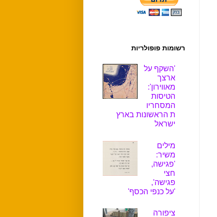
רשומות פופולריות
'השקף על
ארצך
מאווירון':
הטיסות
המסחריו
ת הראשונות בארץ
ישראל
מילים
משיר:
'פגישה,
חצי
פגישה',
'על כנפי הכסף'
ציפורה