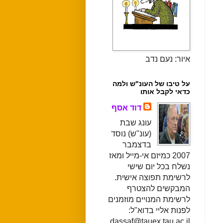
איור: נעם נדב
על טיבו של העונ"ש ולמה
כדאי לקבל אותו
דוד אסף
עונג שבת
(עונ"ש) נוסד
בדצמבר
2007 כמיזם אי-מייל ומאז
נשלח בכל יום שישי
לרשימת תפוצה אישית.
המבקשים להצטרף
לרשימת המנויים מוזמנים
לפנות אליי בדוא"ל:
dassaf@tauex.tau.ac.il