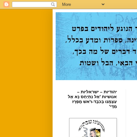
יהודיות – ישראליות –
אנושיות 'אַל נִתְיַחֵס נָא אֶל
עַצְמֵנוּ בְּכֹבֶד-רֹאשׁ מֻפְרָז
מִדַּי'