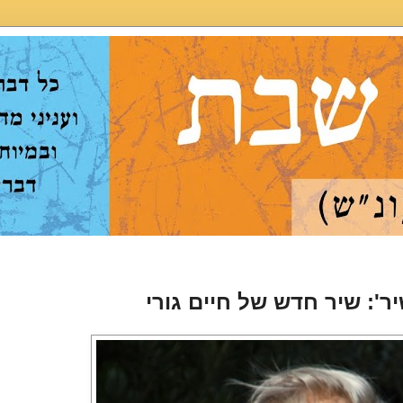
ֹן עָשִׁיר': שיר חדש של חיים גורי