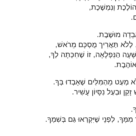
ֹלֶכֶת וְנִמְשֶׁכֶת,
ם.
אֲבֵדָה מוּשֶׁבֶת.
, לְלֹא תַּאֲרִיך מֻסְכָּם מֵרֹאשׁ,
ּׁעָה הַנִּפְלָאָה, זוֹ שֶׁחִכְּתָה לְךָ,
אוֹהֶבֶת.
 מְעַט מֵהַמִּלִּים שֶׁאָבְדוּ בְּךָ.
ָקֵן וּבַעַל נִסָּיוֹן עָשִׁיר.
ָ.
מְּךָ, לִפְנֵי שֶׁיִּקְרְאוּ גַּם בְּשִׁמְךָ.