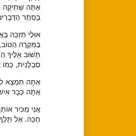
אַתָּה שְׁתִיקָה הו
בְּסֵתֶר הַדְּבָרִי
אוּלַי תִּזְכֶּה בַּ
בַּמִּקְרֶה הַטּוֹב
תָּשׁוּב אֵלֶיךָ הַשָ
סַבְלָנִית, כְּמוֹ 
אַתָּה תִּמְצָא לֹא
אַתָּה כְּבָר אִישׁ ז
אֲנִי מַכִּיר אוֹתְך
חַכֵּה. אַל תֵּלֵךְ מִ