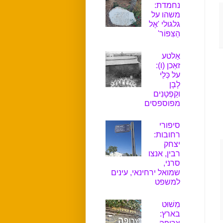
נחמדת:
משהו על
גלגולי 'אֶל
הַצִּפּוֹר'
אַלטע
זאַכן (ו):
על כְּלֵי
לָבָן
וקַפְטָנִים
מפוספסים
סיפורי
רחובות:
יצחק
רבין, אנצו
סרני,
שמואל ירחינאי, עינים
למשפט
מִשׁוּט
בארץ: