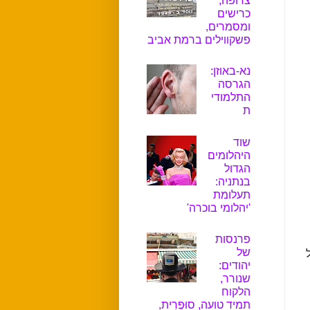
צרופה,
כרישים
ומסמרים,
פשקווילים ברמת אביב
נא-באוזן:
הגרסה
התלמודי
ת
שוד
היהלומים
הגדול
בנתניה:
תעלומת
'יהלומי בוכרה'
פרנסות
של
יהודים:
שנורר,
הלקוח
תמיד טועה, סוּפֶּרִית,