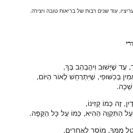
ריציו, עוד שנים רבות של בריאות טובה ויצירה.
רי
-----
, עַד שֶׁיָּשׁוּב וִיהֻבְהַב בְּךָ,
ין בְּכִשּׁוּפִי, שֶׁיִּתְרַחֵשׁ לְאוֹר הַיּוֹם,
שֵׁכָה.
ִן, זֶה כְּמוֹ קָזִינוֹ,
ַל הַתִּקְוָה הַהִיא, כְּמוֹ עַל כָּל הַקֻּפָּה.
ֹטֵל מִמְּךָ, מוֹסֵר לַאֲחֵרִים.