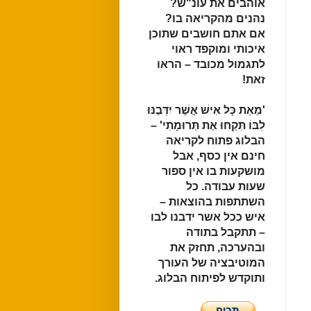
אוהבים את עונ"ש?
נהנים מהקריאה בו?
אם אתם חושבים שתוכן
איכותי ומוקפד ראוי
לתגמול מכובד – הראו
זאת
!
‏'מֵאֵת כָּל אִישׁ אֲשֶׁר יִדְּבֶנּוּ
לִבּוֹ תִּקְחוּ אֶת תְּרוּמָתִי' – ‏
הבלוג פתוח לקריאה
חינם אין כסף, אבל
מושקעות בו אין ספור
שעות עבודה. כל
השתתפות בהוצאות –
איש ככל אשר ידבנו לבו
– תתקבל בתודה
ובהערכה, תחזק את
המוטיבציה של העורך
ותוקדש לפיתוח הבלוג.