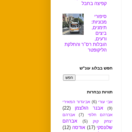
קפיצה בחבל
סיפורי
מכוניות:
תימנים,
ביצים
ורעים,
הובלות רס"ר והחלקת
הליקופטר
חפש בבלוג עונ"ש
תוויות נבחרות
אבי עורי
(6)
אביגדור המאירי
אבנר הולצמן
(22)
(9)
אברהם חלפי
(7)
אברהם
אברהם
יצחק קוק
(5)
שלונסקי
(17)
אודסה
(12)