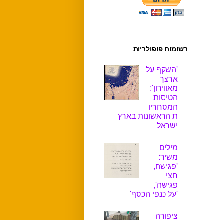
רשומות פופולריות
'השקף על
ארצך
מאווירון':
הטיסות
המסחריו
ת הראשונות בארץ
ישראל
מילים
משיר:
'פגישה,
חצי
פגישה',
'על כנפי הכסף'
ציפורה