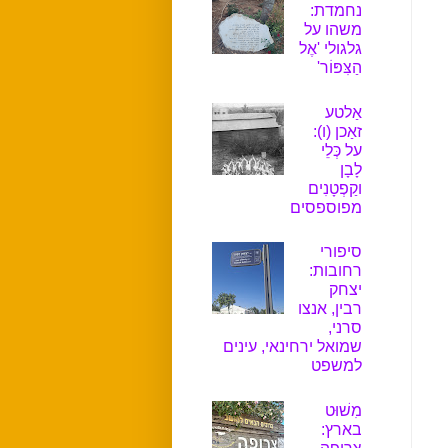
נחמדת:
משהו על
גלגולי 'אֶל
הַצִּפּוֹר'
אַלטע
זאַכן (ו):
על כְּלֵי
לָבָן
וקַפְטָנִים
מפוספסים
סיפורי
רחובות:
יצחק
רבין, אנצו
סרני,
שמואל ירחינאי, עינים
למשפט
מִשׁוּט
בארץ: