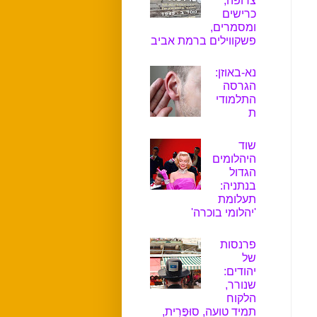
צרופה,
כרישים
ומסמרים,
פשקווילים ברמת אביב
נא-באוזן:
הגרסה
התלמודי
ת
שוד
היהלומים
הגדול
בנתניה:
תעלומת
'יהלומי בוכרה'
פרנסות
של
יהודים:
שנורר,
הלקוח
תמיד טועה, סוּפֶּרִית,