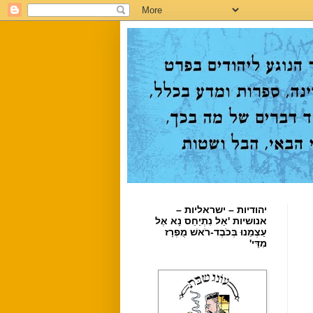
יהודיות – ישראליות –
אנושיות 'אַל נִתְיַחֵס נָא אֶל
עַצְמֵנוּ בְּכֹבֶד-רֹאשׁ מֻפְרָז
מִדַּי'