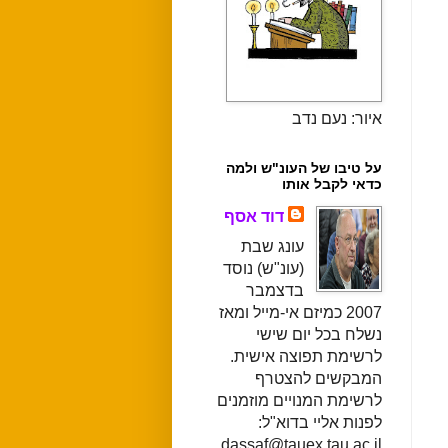
איור: נעם נדב
על טיבו של העונ"ש ולמה
כדאי לקבל אותו
דוד אסף
עונג שבת
(עונ"ש) נוסד
בדצמבר
2007 כמיזם אי-מייל ומאז
נשלח בכל יום שישי
לרשימת תפוצה אישית.
המבקשים להצטרף
לרשימת המנויים מוזמנים
לפנות אליי בדוא"ל:
dassaf@tauex.tau.ac.il