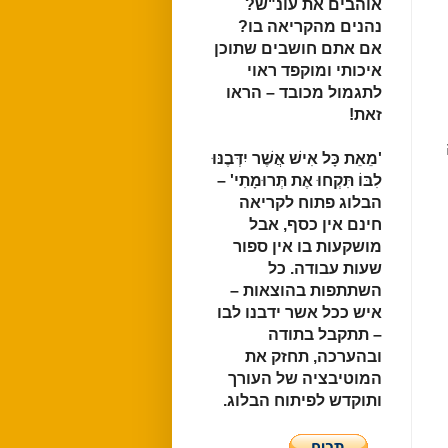
אוהבים את עונ"ש?
נהנים מהקריאה בו?
אם אתם חושבים שתוכן
איכותי ומוקפד ראוי
לתגמול מכובד – הראו
זאת
!
‏'מֵאֵת כָּל אִישׁ אֲשֶׁר יִדְּבֶנּוּ
לִבּוֹ תִּקְחוּ אֶת תְּרוּמָתִי' – ‏
הבלוג פתוח לקריאה
חינם אין כסף, אבל
מושקעות בו אין ספור
שעות עבודה. כל
השתתפות בהוצאות –
איש ככל אשר ידבנו לבו
– תתקבל בתודה
ובהערכה, תחזק את
המוטיבציה של העורך
ותוקדש לפיתוח הבלוג.